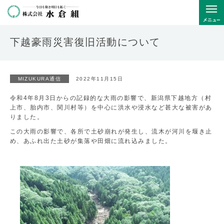
下越豪雨災害復旧活動について
MIZUKURA通信
2022年11月15日
令和4年8月3日からの記録的な大雨の影響で、新潟県下越地方（村
上市、胎内市、関川村等）を中心に洪水や浸水など甚大な被害があ
りました。
この大雨の影響で、各所で土砂崩れが発生し、流木が河川を堰き止
め、あふれ出た土砂が集落や田畑に流れ込みました。