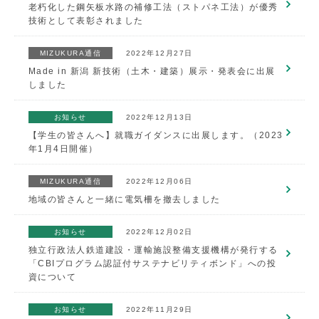
老朽化した鋼矢板水路の補修工法（ストパネ工法）が優秀
技術として表彰されました
MIZUKURA通信
2022年12月27日
Made in 新潟 新技術（土木・建築）展示・発表会に出展
しました
お知らせ
2022年12月13日
【学生の皆さんへ】就職ガイダンスに出展します。（2023
年1月4日開催）
MIZUKURA通信
2022年12月06日
地域の皆さんと一緒に電気柵を撤去しました
お知らせ
2022年12月02日
独立行政法人鉄道建設・運輸施設整備支援機構が発行する
「CBIプログラム認証付サステナビリティボンド」への投
資について
お知らせ
2022年11月29日